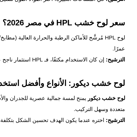
سعر لوح خشب HPL في مصر 2026؟
لوح HPL مُرشَّح للأماكن الرطبة والحرارة العالية (
عمرًا.
الترشيح:
إن كان الاستخدام مكثفًا، فـ HPL استثمار ناجح على المدى الطويل.
لوح خشب ديكور: الأنواع وأفضل استخدا
لوح خشب ديكور
يمنح لمسة جمالية عصرية للجدران والأ
متعددة وسهل التركيب.
الترشيح:
اختره عندما يكون الهدف تحسين الشكل بتكلفة م