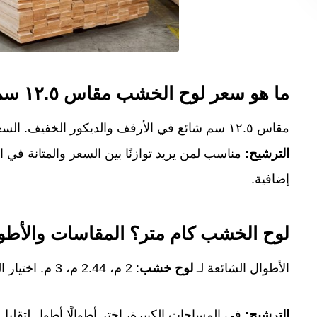
ما هو سعر لوح الخشب مقاس ١٢.٥ سم؟
مقاس ١٢.٥ سم شائع في الأرفف والديكور الخفيف. السعر يتحدد بنوع الخشب وسمكه ونعومة السطح.
الترشيح:
مناسب لمن يريد توازنًا بين السعر والمتانة في 
إضافية.
لوح الخشب كام متر؟ المقاسات والأطوا
الأطوال الشائعة لـ
لوح خشب
: 2 م، 2.44 م، 3 م. اختيار الطول الصحيح يقلل الفاقد ويحسّن الشكل النهائي.
الترشيح:
في المساحات الكبيرة، اختر أطوالًا أطول لتقل