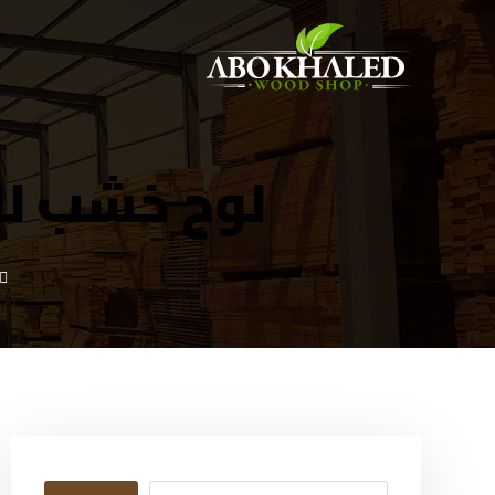
لوح خشب للد