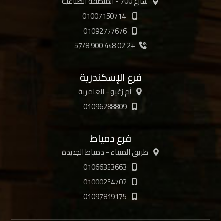
شارع 700 - المنطقة الصناعية
01007150714
01092777676
+2 02 448 900 57/8
فرع الإسكندرية
أم زغيو - العامرية
01096288809
فرع دمياط
طريق الميناء - دمياط الجديدة
01066333663
01000254702
01097819175