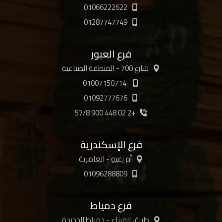
01066222622
01287747749
فرع العبور
شارع 700 - المنطقة الصناعية
01007150714
01092777676
+2 02 448 900 57/8
فرع الإسكندرية
أم زغيو - العامرية
01096288809
فرع دمياط
طريق الميناء - دمياط الجديدة