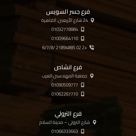
فرع جسر السويس
24 شارع الأربعين، القاهرة
01032778884
01009664110
+2 02 21894885 /6/7/8
فرع انشاص
جمعية المهندسين العرب
01090509777
01062267770
فرع الترولي
شارع الترولي – مدينة السلام
01066333663