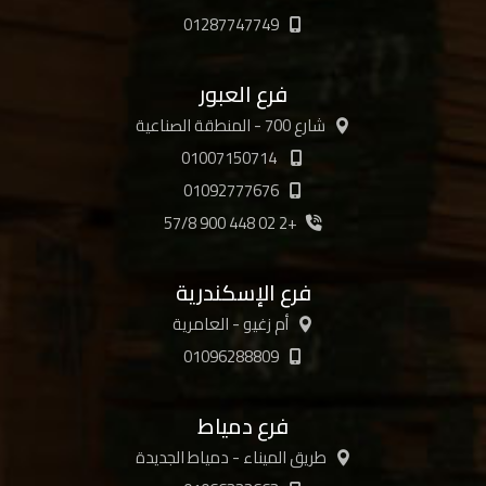
01287747749
فرع العبور
شارع 700 - المنطقة الصناعية
01007150714
01092777676
+2 02 448 900 57/8
فرع الإسكندرية
أم زغيو - العامرية
01096288809
فرع دمياط
طريق الميناء - دمياط الجديدة