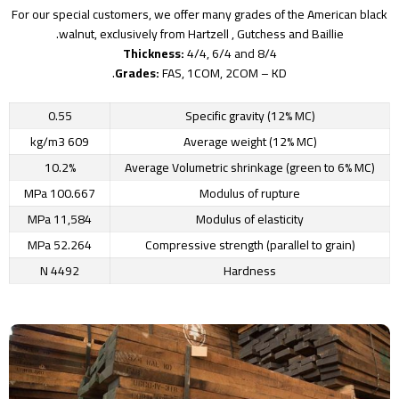
For our special customers, we offer many grades of the American black
walnut, exclusively from Hartzell , Gutchess and Baillie.
Thickness:
4/4, 6/4 and 8/4
Grades:
FAS, 1COM, 2COM – KD.
0.55
Specific gravity (12% MC)
609 kg/m3
Average weight (12% MC)
10.2%
Average Volumetric shrinkage (green to 6% MC)
100.667 MPa
Modulus of rupture
11,584 MPa
Modulus of elasticity
52.264 MPa
Compressive strength (parallel to grain)
4492 N
Hardness