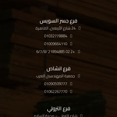
فرع جسر السويس
24 شارع الأربعين، القاهرة
01032778884
01009664110
+2 02 21894885 /6/7/8
فرع انشاص
جمعية المهندسين العرب
01090509777
01062267770
فرع الترولي
شارع الترولي – مدينة السلام