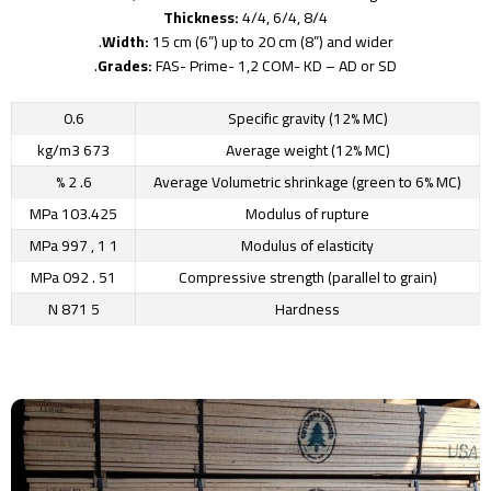
Thickness:
4/4, 6/4, 8/4
Width:
15 cm (6”) up to 20 cm (8”) and wider.
Grades:
FAS- Prime- 1,2 COM- KD – AD or SD.
0.6
Specific gravity (12% MC)
673 kg/m3
Average weight (12% MC)
6. 2 %
Average Volumetric shrinkage (green to 6% MC)
103.425 MPa
Modulus of rupture
1 1 , 997 MPa
Modulus of elasticity
51 . 092 MPa
Compressive strength (parallel to grain)
5 871 N
Hardness