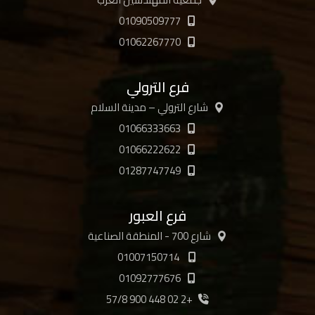
01090509777
01062267770
فرع الترولي
شارع الترولي – مدينة السلام
01066333663
01066222622
01287747749
فرع العبور
شارع 700 - المنطقة الصناعية
01007150714
01092777676
+2 02 448 900 57/8