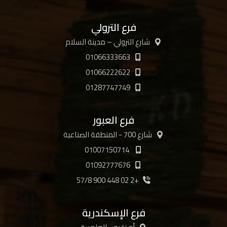
فرع الترولي
شارع الترولي – مدينة السلام
01066333663
01066222622
01287747749
فرع العبور
شارع 700 - المنطقة الصناعية
01007150714
01092777676
+2 02 448 900 57/8
فرع الإسكندرية