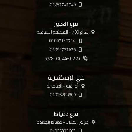
01287747749
فرع العبور
شارع 700 - المنطقة الصناعية
01007150714
01092777676
+2 02 448 900 57/8
فرع الإسكندرية
أم زغيو - العامرية
01096288809
فرع دمياط
طريق الميناء - دمياط الجديدة
01066333663