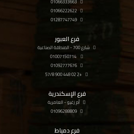
01066333663
01066222622
01287747749
فرع العبور
شارع 700 - المنطقة الصناعية
01007150714
01092777676
+2 02 448 900 57/8
فرع الإسكندرية
أم زغيو - العامرية
01096288809
فرع دمياط