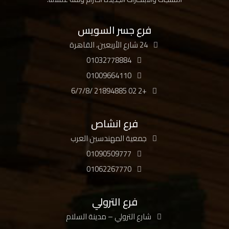
فرع جسر السويس
24 شارع الأربعين، القاهرة
01032778884
01009664110
+2 02 21894885 /6/7/8
فرع انشاص
جمعية المهندسين العرب
01090509777
01062267770
فرع الترولي
شارع الترولي – مدينة السلام