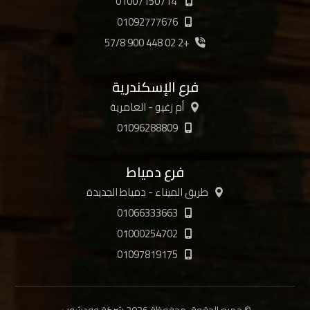
01007150714
01092777676
+2 02 448 900 57/8
فرع الإسكندرية
أم زغيو - العامرية
01096288809
فرع دمياط
طريق الميناء - دمياط الجديدة
01066333663
01000254702
01097819175