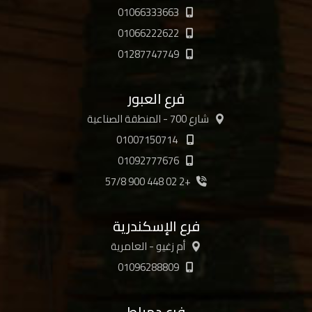
01066333663
01066222622
01287747749
فرع العبور
شارع 700 - المنطقة الصناعية
01007150714
01092777676
+2 02 448 900 57/8
فرع الإسكندرية
أم زغيو - العامرية
01096288809
فرع دمياط