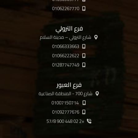
01062267770
فرع الترولي
شارع الترولي – مدينة السلام
01066333663
01066222622
01287747749
فرع العبور
شارع 700 - المنطقة الصناعية
01007150714
01092777676
+2 02 448 900 57/8