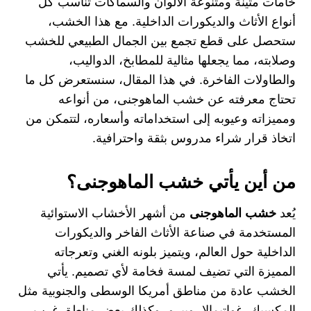
خامات متينة ومتنوعة الألوان والسماكات تناسب كل
أنواع الأثاث والديكورات الداخلية. مع هذا الخشب،
ستحصل على قطع تجمع بين الجمال الطبيعي للخشب
وصلابته، مما يجعلها مثالية للمطابخ، الدواليب،
والطاولات الفاخرة. في هذا المقال، سنستعرض كل ما
تحتاج معرفته عن خشب الماهوجنى، من أنواعه
ومميزاته وعيوبه إلى استخداماته وأسعاره، لتتمكن من
اتخاذ قرار شراء مدروس بثقة واحترافية.
من أين يأتي خشب الماهوجنى؟
يُعد
خشب الماهوجنى
من أشهر الأخشاب الاستوائية
المستخدمة في صناعة الأثاث الفاخر والديكورات
الداخلية حول العالم، ويتميز بلونه الغني وتعرجاته
المميزة التي تضيف لمسة فخامة لأي تصميم. يأتي
الخشب عادة من مناطق أمريكا الوسطى والجنوبية مثل
المكسيك، غواتيمالا، وبيرو، وكذلك بعض مناطق غرب