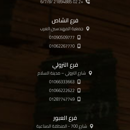
+2 02 21894885 /6/7/8
فرع انشاص
جمعية المهندسين العرب
01090509777
01062267770
فرع الترولي
شارع الترولي – مدينة السلام
01066333663
01066222622
01287747749
فرع العبور
شارع 700 - المنطقة الصناعية