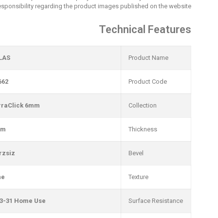
esponsibility regarding the product images published on the website.
Technical Features
LAS
Product Name
662
Product Code
rraClick 6mm
Collection
mm
Thickness
rzsiz
Bevel
ne
Texture
3-31 Home Use
Surface Resistance