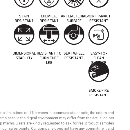
STAIN
CHEMICAL
ANTIBACTERIAL
POINT IMPACT
RESISTANT
RESISTANT
SURFACE
RESISTANT
DIMENSIONAL
RESISTANT TO
SEAT WHEEL
EASY-TO-
STABILITY
FURNITURE
RESISTANT
CLEAN
LEG
SURFACE
SMOKE FIRE
RESISTANT
 to limitations or differences in communication tools, the colors and
erns seen in the digital environment may differ from the actual colors
patterns. Users are kindly requested to ask for real product samples
m our sales points. Our company does not have any commitment and