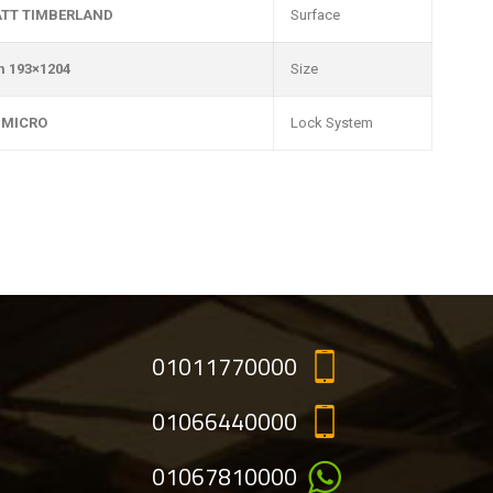
TT TIMBERLAND
Surface
1204×193 mm
Size
 MICRO
Lock System
01011770000
01066440000
01067810000