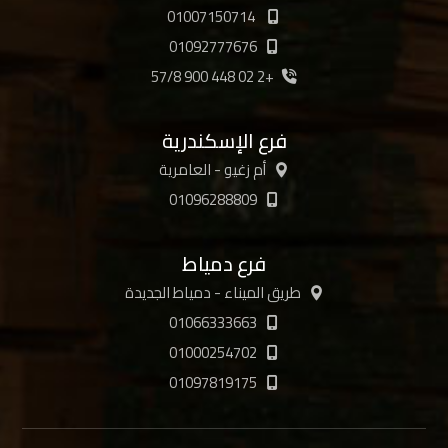
01007150714
01092777676
+2 02 448 900 57/8
فرع الإسكندرية
أم زغيو - العامرية
01096288809
فرع دمياط
طريق الميناء - دمياط الجديدة
01066333663
01000254702
01097819175