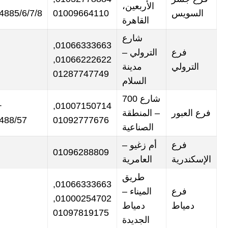
الأربعين،
السويس
01009664110
4885/6/7/8
القاهرة
شارع
01066333663,
فرع
الترولي –
01066222622,
الترولي
مدينة
01287747749
السلام
شارع 700
01007150714,
فرع العبور
– المنطقة
488/57
01092777676
الصناعية
فرع
أم زغيو –
01096288809
الإسكندرية
العامرية
طريق
01066333663,
فرع
الميناء –
01000254702,
دمياط
دمياط
01097819175
الجديدة