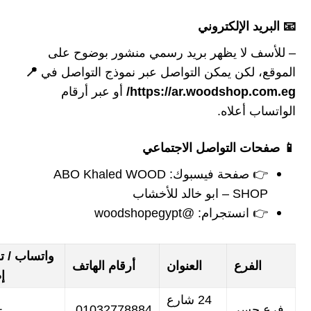
📧 البريد الإلكتروني
– للأسف لا يظهر بريد رسمي منشور بوضوح على
الموقع، لكن يمكن التواصل عبر نموذج التواصل في
📍
https://ar.woodshop.com.eg/
أو عبر أرقام
الواتساب أعلاه.
📱 صفحات التواصل الاجتماعي
👉 صفحة فيسبوك: ABO Khaled WOOD
SHOP – ابو خالد للأخشاب
👉 انستجرام: @woodshopegypt
واتساب / ت
الفرع
العنوان
أرقام الهاتف
إ
24 شارع
فرع جسر
01032778884,