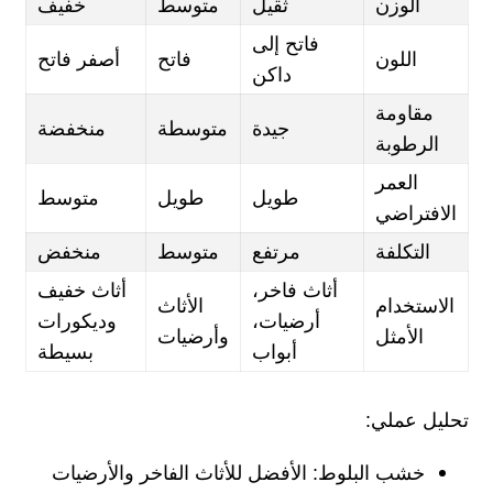
الوزن
ثقيل
متوسط
خفيف
فاتح إلى
اللون
فاتح
أصفر فاتح
داكن
مقاومة
جيدة
متوسطة
منخفضة
الرطوبة
العمر
طويل
طويل
متوسط
الافتراضي
التكلفة
مرتفع
متوسط
منخفض
أثاث فاخر،
أثاث خفيف
الاستخدام
الأثاث
أرضيات،
وديكورات
الأمثل
وأرضيات
أبواب
بسيطة
تحليل عملي:
خشب البلوط: الأفضل للأثاث الفاخر والأرضيات