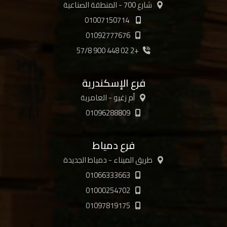
شارع 700 - المنطقة الصناعية
01007150714
01092777676
+2 02 448 900 57/8
فرع الإسكندرية
أم زغيو - العامرية
01096288809
فرع دمياط
طريق الميناء - دمياط الجديدة
01066333663
01000254702
01097819175