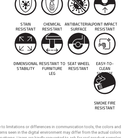
STAIN
CHEMICAL
ANTIBACTERIAL
POINT IMPACT
RESISTANT
RESISTANT
SURFACE
RESISTANT
DIMENSIONAL
RESISTANT TO
SEAT WHEEL
EASY-TO-
STABILITY
FURNITURE
RESISTANT
CLEAN
LEG
SURFACE
SMOKE FIRE
RESISTANT
 to limitations or differences in communication tools, the colors and
erns seen in the digital environment may differ from the actual colors
patterns. Users are kindly requested to ask for real product samples