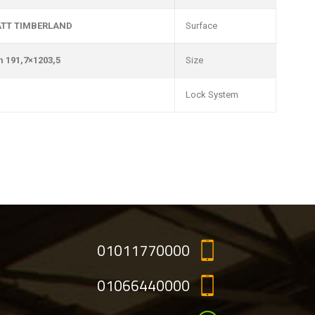
TT TIMBERLAND
Surface
1203,5×191,7 mm
Size
Lock System
01011770000
01066440000