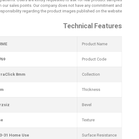
m our sales points. Our company does not have any commitment and
esponsibility regarding the product images published on the website.
Technical Features
RME
Product Name
769
Product Code
rraClick 8mm
Collection
mm
Thickness
rzsiz
Bevel
ne
Texture
3-31 Home Use
Surface Resistance