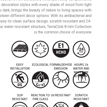
l decoration styles with every shade of wood from light
o dark, brings the beauty of nature to living spaces with
ixteen different decor options. With its antibacterial and
easy-to-clean surface design, scratch-resistant and 24-
ur water-resistant structure, TerraClick 8 mm Collection
is the common choice of everyone.
EASY
ECOLOGICAL
FORMALDEHYDE
24 HOURS
INSTALLATION
EMISSION
WATER AND
MOISTURE
RESISTANT
SLIP
REACTION TO
UV RESISTANT
SCRATCH
RESISTANT
FIRE CLASS
RESISTANT