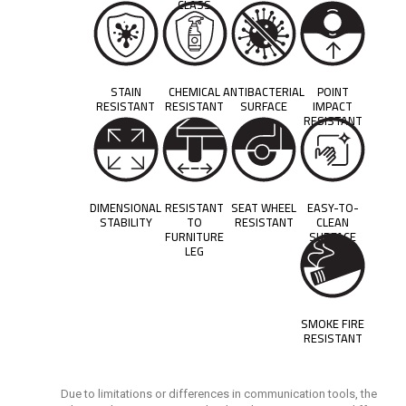
CLASS
STAIN
CHEMICAL
ANTIBACTERIAL
POINT
RESISTANT
RESISTANT
SURFACE
IMPACT
RESISTANT
DIMENSIONAL
RESISTANT
SEAT WHEEL
EASY-TO-
STABILITY
TO
RESISTANT
CLEAN
FURNITURE
SURFACE
LEG
SMOKE FIRE
RESISTANT
Due to limitations or differences in communication tools, the