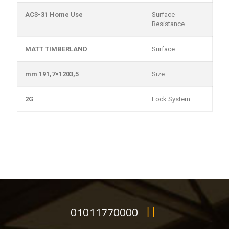
AC3-31 Home Use
Surface
Resistance
MATT TIMBERLAND
Surface
1203,5×191,7 mm
Size
2G
Lock System
01011770000