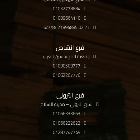
01032778884
01009664110
+2 02 21894885 /6/7/8
فرع انشاص
جمعية المهندسين العرب
01090509777
01062267770
فرع الترولي
شارع الترولي – مدينة السلام
01066333663
01066222622
01287747749