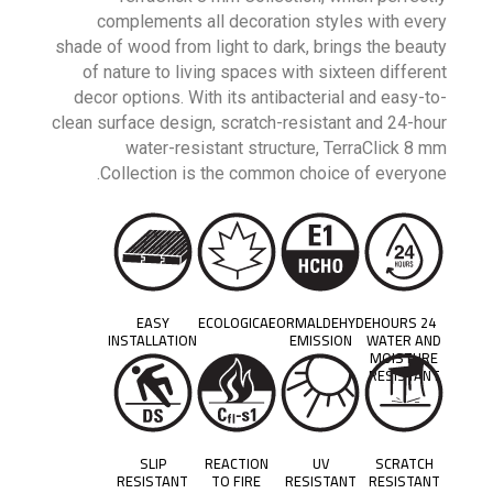
complements all decoration styles with every
shade of wood from light to dark, brings the beauty
of nature to living spaces with sixteen different
decor options. With its antibacterial and easy-to-
clean surface design, scratch-resistant and 24-hour
water-resistant structure, TerraClick 8 mm
Collection is the common choice of everyone.
EASY
ECOLOGICAL
FORMALDEHYDE
24 HOURS
INSTALLATION
EMISSION
WATER AND
MOISTURE
RESISTANT
SLIP
REACTION
UV
SCRATCH
RESISTANT
TO FIRE
RESISTANT
RESISTANT