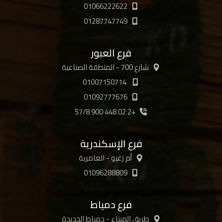
01066222622
01287747749
فرع العبور
شارع 700 - المنطقة الصناعية
01007150714
01092777676
+2 02 448 900 57/8
فرع الإسكندرية
أم زغيو - العامرية
01096288809
فرع دمياط
طريق الميناء - دمياط الجديدة