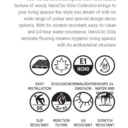
texture of wood, VarioClic Stilo Collection brings to
your living spaces the style you dream of with its
wide range of colour and special design decor
options. With its scratch-resistant, easy-to-clean
and 24-hour water resistance, VarioClic Stilo
laminate flooring creates hygienic living spaces
with its antibacterial structure.
EASY
ECOLOGICAL
FORMALDEHYDE
24 HOURS
INSTALLATION
EMISSION
WATER AND
MOISTURE
RESISTANT
SLIP
REACTION
UV
SCRATCH
RESISTANT
TO FIRE
RESISTANT
RESISTANT