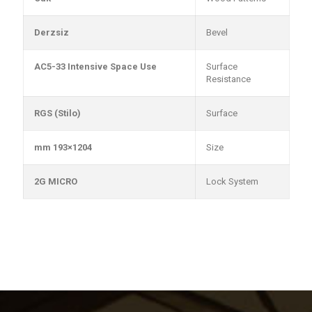
Derzsiz
Bevel
AC5-33 Intensive Space Use
Surface
Resistance
RGS (Stilo)
Surface
1204×193 mm
Size
2G MICRO
Lock System