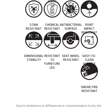
CLASS
STAIN
CHEMICAL
ANTIBACTERIAL
POINT
RESISTANT
RESISTANT
SURFACE
IMPACT
RESISTANT
DIMENSIONAL
RESISTANT
SEAT WHEEL
EASY-TO-
STABILITY
TO
RESISTANT
CLEAN
FURNITURE
SURFACE
LEG
SMOKE FIRE
RESISTANT
Due to limitations or differences in communication tools, the