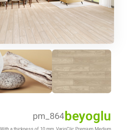
beyoglu
pm_864
With a thickness of 10 mm, VarioClic Premium Medium