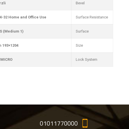
rzli
Bevel
4-32 Home and Office Use
Surface Resistance
S (Medium 1)
Surface
1204×193 mm
Size
 MICRO
Lock System
01011770000