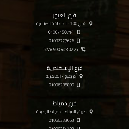
فرع العبور
شارع 700 - المنطقة الصناعية
01007150714
01092777676
+2 02 448 900 57/8
فرع الإسكندرية
أم زغيو - العامرية
01096288809
فرع دمياط
طريق الميناء - دمياط الجديدة
01066333663
01000254702