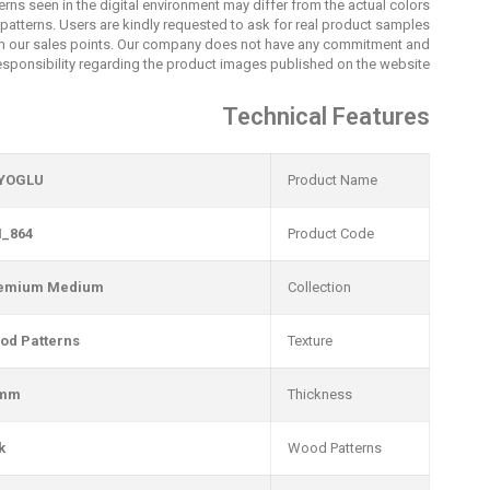
erns seen in the digital environment may differ from the actual colors
patterns. Users are kindly requested to ask for real product samples
m our sales points. Our company does not have any commitment and
esponsibility regarding the product images published on the website.
Technical Features
YOGLU
Product Name
_864
Product Code
emium Medium
Collection
od Patterns
Texture
0mm
Thickness
k
Wood Patterns