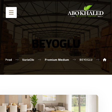
BEYOGLU
Prod
VarioClic
Premium Medium
BEYOGLU