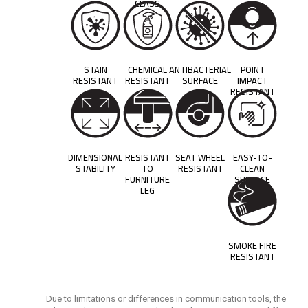
CLASS
STAIN
CHEMICAL
ANTIBACTERIAL
POINT
RESISTANT
RESISTANT
SURFACE
IMPACT
RESISTANT
DIMENSIONAL
RESISTANT
SEAT WHEEL
EASY-TO-
STABILITY
TO
RESISTANT
CLEAN
FURNITURE
SURFACE
LEG
SMOKE FIRE
RESISTANT
Due to limitations or differences in communication tools, the