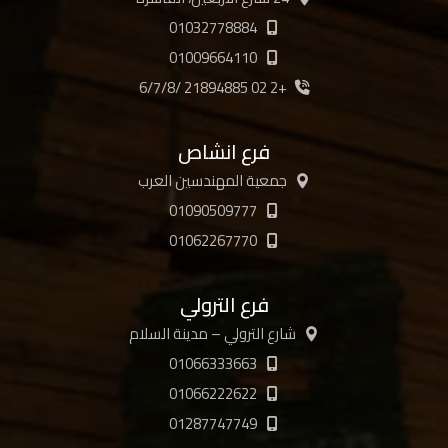
01032778884
01009664110
+2 02 21894885 /6/7/8
فرع انشاص
جمعية المهندسين العرب
01090509777
01062267770
فرع الترولي
شارع الترولي – مدينة السلام
01066333663
01066222622
01287747749