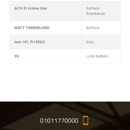
AC3-31 Home Use
Surface
Resistance
MATT TIMBERLAND
Surface
1203,5×191,7 mm
Size
2G
Lock System
01011770000