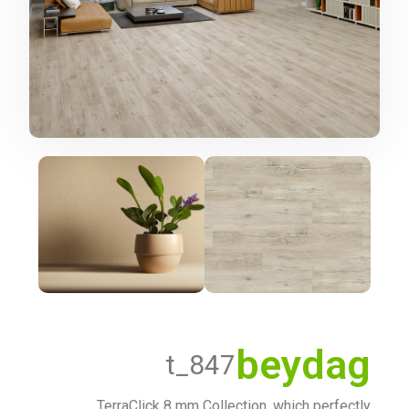
beydag
t_847
TerraClick 8 mm Collection, which perfectly