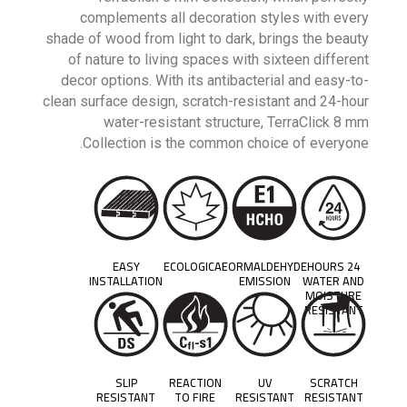
complements all decoration styles with every
shade of wood from light to dark, brings the beauty
of nature to living spaces with sixteen different
decor options. With its antibacterial and easy-to-
clean surface design, scratch-resistant and 24-hour
water-resistant structure, TerraClick 8 mm
Collection is the common choice of everyone.
EASY
ECOLOGICAL
FORMALDEHYDE
24 HOURS
INSTALLATION
EMISSION
WATER AND
MOISTURE
RESISTANT
SLIP
REACTION
UV
SCRATCH
RESISTANT
TO FIRE
RESISTANT
RESISTANT