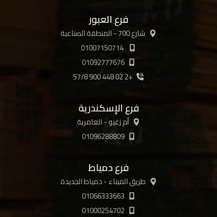
فرع العبور
شارع 700 - المنطقة الصناعية
01007150714
01092777676
+2 02 448 900 57/8
فرع الإسكندرية
أم زغيو - العامرية
01096288809
فرع دمياط
طريق الميناء - دمياط الجديدة
01066333663
01000254702