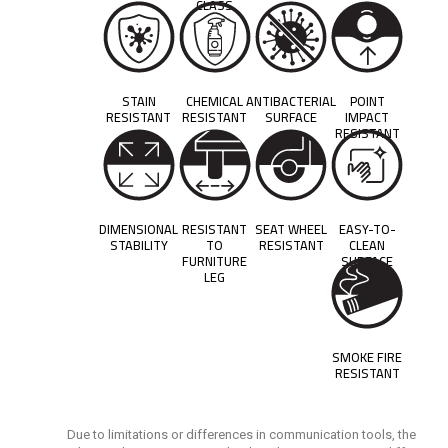
CLASS
STAIN
CHEMICAL
ANTIBACTERIAL
POINT
RESISTANT
RESISTANT
SURFACE
IMPACT
RESISTANT
DIMENSIONAL
RESISTANT
SEAT WHEEL
EASY-TO-
STABILITY
TO
RESISTANT
CLEAN
FURNITURE
SURFACE
LEG
SMOKE FIRE
RESISTANT
Due to limitations or differences in communication tools, the