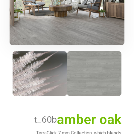
amber oak
t_60b
TerraClick 7 mm Collection, which blends