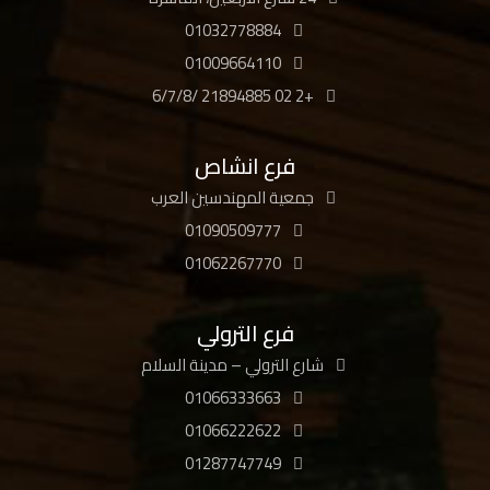
01032778884
01009664110
+2 02 21894885 /6/7/8
فرع انشاص
جمعية المهندسين العرب
01090509777
01062267770
فرع الترولي
شارع الترولي – مدينة السلام
01066333663
01066222622
01287747749