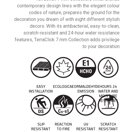
contemporary design lines with the elegant colour
codes of nature, prepares the ground for the
decoration you dream of with eight different stylish
decors. With its antibacterial, easy-to-clean,
scratch-resistant and 24-hour water resistance
features, TerraClick 7 mm Collection adds privilege
to your decoration.
EASY
ECOLOGICAL
FORMALDEHYDE
24 HOURS
INSTALLATION
EMISSION
WATER AND
MOISTURE
RESISTANT
SLIP
REACTION
UV
SCRATCH
RESISTANT
TO FIRE
RESISTANT
RESISTANT