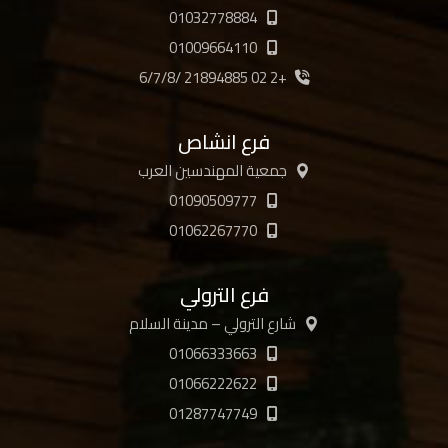
01032778884
01009664110
+2 02 21894885 /6/7/8
فرع انشاص
جمعية المهندسين العرب
01090509777
01062267770
فرع الترولي
شارع الترولي – مدينة السلام
01066333663
01066222622
01287747749