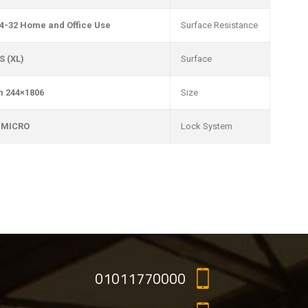
4-32 Home and Office Use
Surface Resistance
S (XL)
Surface
1806×244 mm
Size
 MICRO
Lock System
01011770000