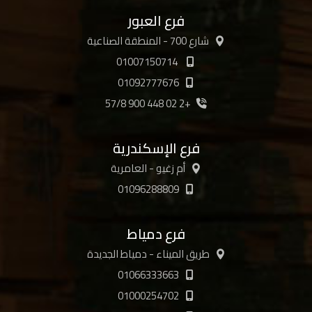
فرع العبور
شارع 700 - المنطقة الصناعية
01007150714
01092777676
+2 02 448 900 57/8
فرع الإسكندرية
أم زغيو - العامرية
01096288809
فرع دمياط
طريق الميناء - دمياط الجديدة
01066333663
01000254702