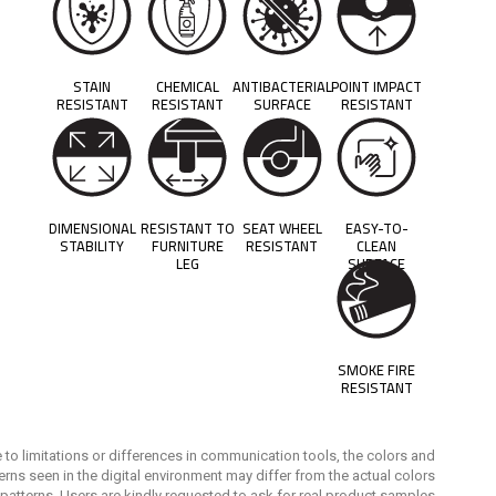
STAIN
CHEMICAL
ANTIBACTERIAL
POINT IMPACT
RESISTANT
RESISTANT
SURFACE
RESISTANT
DIMENSIONAL
RESISTANT TO
SEAT WHEEL
EASY-TO-
STABILITY
FURNITURE
RESISTANT
CLEAN
LEG
SURFACE
SMOKE FIRE
RESISTANT
 to limitations or differences in communication tools, the colors and
erns seen in the digital environment may differ from the actual colors
patterns. Users are kindly requested to ask for real product samples