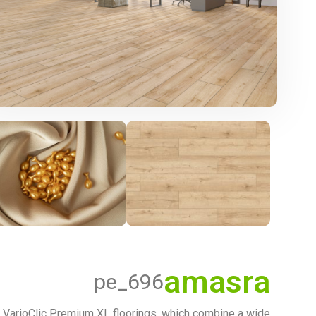
amasra
pe_696
VarioClic Premium XL floorings, which combine a wide