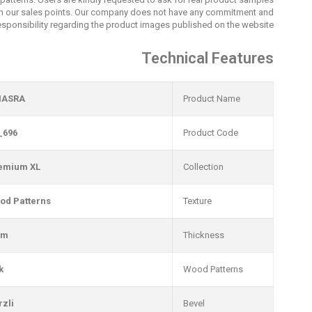
m our sales points. Our company does not have any commitment and
esponsibility regarding the product images published on the website.
Technical Features
ASRA
Product Name
_696
Product Code
emium XL
Collection
od Patterns
Texture
mm
Thickness
k
Wood Patterns
rzli
Bevel