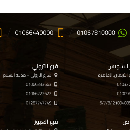
01066440000
01067810000
 السويس
فرع الترولي
شارع الترولي – مدينة السلام
01066333663
01032
01066222622
01009
01287747749
اص
فرع العبور