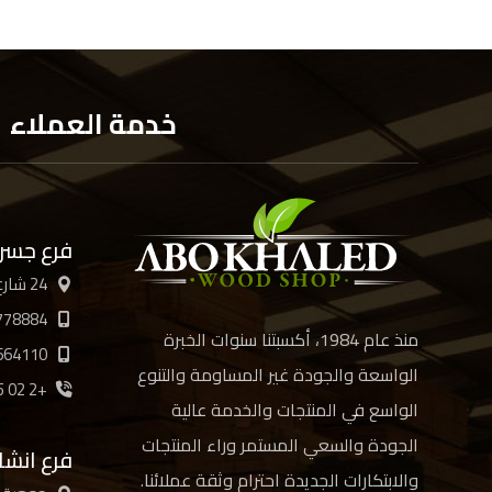
خدمة العملاء
فرع جسر
24 شارع الأربعين، القاهرة
778884
منذ عام 1984، أكسبتنا سنوات الخبرة
664110
الواسعة والجودة غير المساومة والتنوع
+2 02 21894885 /6/7/8
الواسع في المنتجات والخدمة عالية
الجودة والسعي المستمر وراء المنتجات
فرع انش
والابتكارات الجديدة احترام وثقة عملائنا.