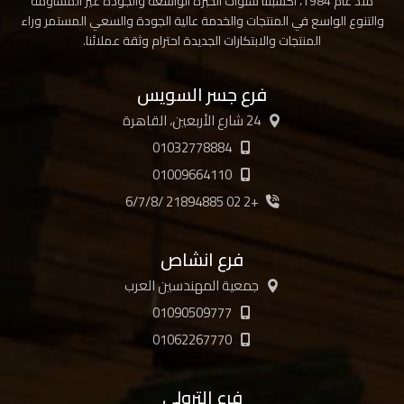
منذ عام 1984، أكسبتنا سنوات الخبرة الواسعة والجودة غير المساومة
والتنوع الواسع في المنتجات والخدمة عالية الجودة والسعي المستمر وراء
المنتجات والابتكارات الجديدة احترام وثقة عملائنا.
فرع جسر السويس
24 شارع الأربعين، القاهرة
01032778884
01009664110
+2 02 21894885 /6/7/8
فرع انشاص
جمعية المهندسين العرب
01090509777
01062267770
فرع الترولي