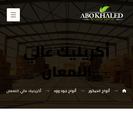
أكريليك عالي
اللمعان
ألواح الديكور
ألواح جود وود
أكريليك عالي اللمعان