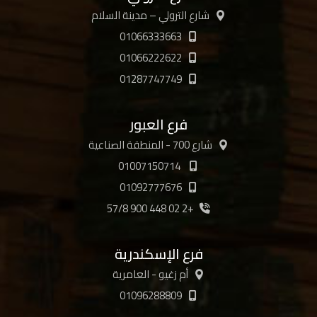
شارع الترولي – مدينة السلام
01066333663
01066222622
01287747749
فرع العبور
شارع 700 - المنطقة الصناعية
01007150714
01092777676
+2 02 448 900 57/8
فرع الإسكندرية
أم زغيو - العامرية
01096288809