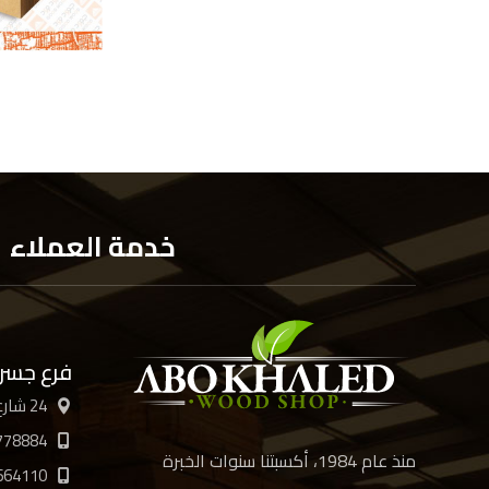
خدمة العملاء
فرع جسر
24 شارع الأربعين، القاهرة
778884
منذ عام 1984، أكسبتنا سنوات الخبرة
664110