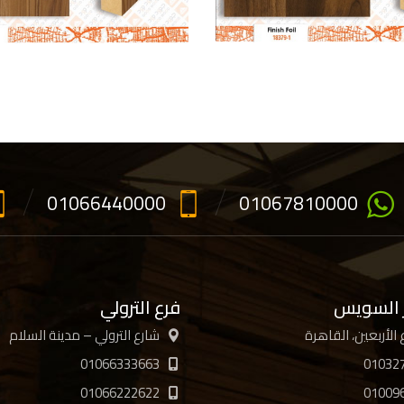
01066440000
01067810000
 السويس
فرع الترولي
شارع الترولي – مدينة السلام
01066333663
01032
01066222622
01009